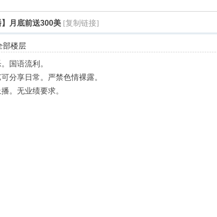
索
】月底前送300美
[复制链接]
全部楼层
乐。国语流利。
艺可分享日常。严禁色情裸露。
上播。无业绩要求。