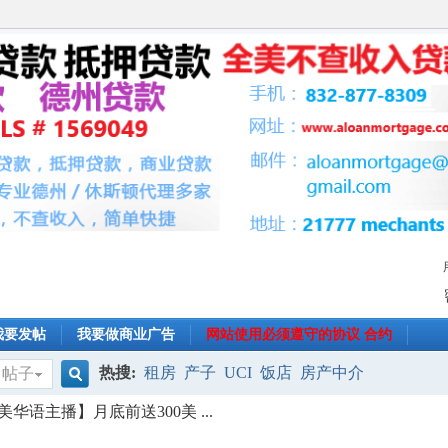
我要发帖
我要做商业广告
网站使用必须遵守的协议 合约
热搜:
租房
产子
UCI
饭店
房产中介
帖子
搜
语主播】月底前送300美 ...