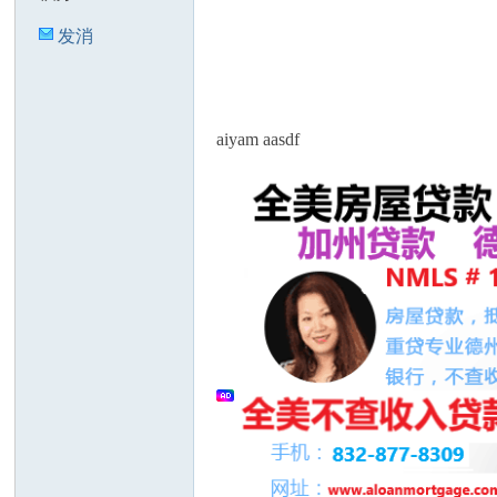
发消
息
人
aiyam aasdf
网