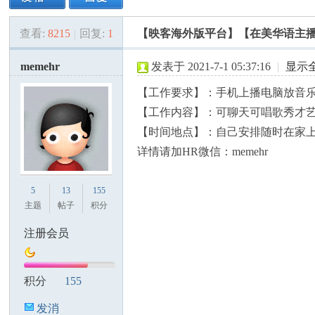
查看:
8215
|
回复:
1
【映客海外版平台】【在美华语主播
美
»
›
›
›
memehr
发表于 2021-7-1 05:37:16
|
显示
【工作要求】：手机上播电脑放音
【工作内容】：可聊天可唱歌秀才
【时间地点】：自己安排随时在家
详情请加HR微信：memehr
国
5
13
155
主题
帖子
积分
注册会员
积分
155
发消