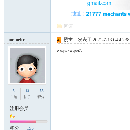
回复
memehr
楼主
|
发表于 2021-7-13 04:45:38
州
wsqwswqsaZ
5
13
155
主题
帖子
积分
华
注册会员
积分
155