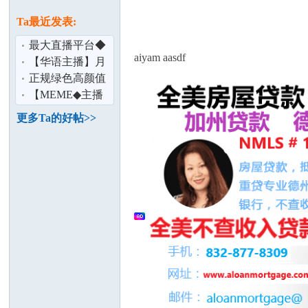
论
息
Ta最近发表:
最大直播平台◆
aiyam aasdf
新主播有300美入
【华语主播】月
驻奖金◆免
底前送300美
正规绿色高颜值
主播 时薪2 5美元
【MEME◆主播
招聘◆月低前加
更多Ta的好帖>>
入送300美◆沒
坛
加