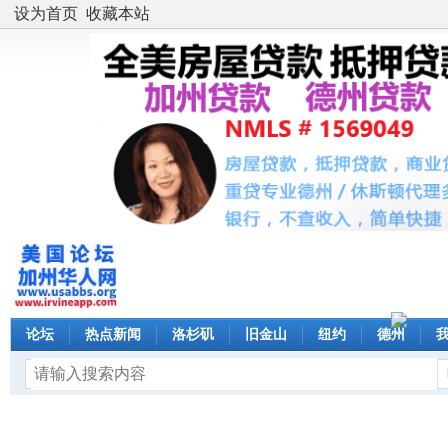
设为首页
收藏本站
论坛
热点新闻
洛杉矶
旧金山
纽约
德州