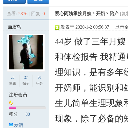
查看:
5876
|
回复:
0
爱心阿姨承接月嫂丶开奶丶陪产
[复
美
»
›
›
›
画眉鸟
发表于 2020-1-2 00:56:37
|
显示
44岁 做了三年月嫂
和体检报告 我精通
理知识，是有多年
国
26
27
80
主题
帖子
积分
开奶师，能识别和
注册会员
生儿简单生理现象
积分
80
现象，除了必备的
发消