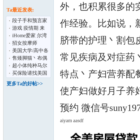
论
外，也积累很多的
息
Ta最近发表:
段子手和预言家
作经验。比如说，
游戏 疫情期 来
吃鸡啦
iHome爱家 尔湾
脐带的护理丶割包
高级别墅出租
招女按摩师
美国大学/高中各
常见疾病及对症药
类数学课程辅导
售矮脚猫丶布偶
坛
(以及SAT/AP
丶加菲丶柯基丶
超小体纯种马尔
特点丶产妇营养配
韩系博美丶等
济斯 现货 可上门
买保险请找美国
1100
老牌大公司——
更多Ta的好帖>>
State Farm!
使产妇做好月子养
预约 微信号suny1975 
aiyam aasdf
加