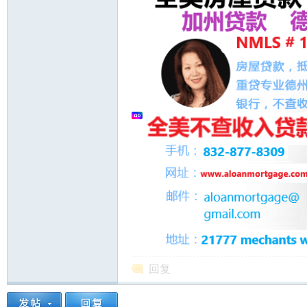
州
华
回复