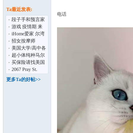
论
息
Ta最近发表:
电话
段子手和预言家
游戏 疫情期 来
吃鸡啦
iHome爱家 尔湾
高级别墅出租
招女按摩师
美国大学/高中各
类数学课程辅导
超小体纯种马尔
坛
(以及SAT/AP
济斯 现货 可上门
买保险请找美国
1100
老牌大公司——
2067 Pray St.
State Farm!
Fullerton,CA
更多Ta的好帖>>
92835
加