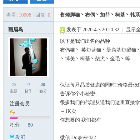
查看:
10006
|
回复:
0
售矮脚猫丶布偶丶加菲丶柯基丶韩系
美
»
›
›
›
画眉鸟
发表于 2020-4-3 20:20:32
|
显示
以下是我们出售的品种
布偶猫丶 英短蓝猫丶曼康基短腿猫
丶博美丶柯基丶柴犬丶金毛丶等…
国
保证每只品质健康的同时‼️价格最低‼
26
27
80
主题
帖子
积分
告诉你个小秘密:
很多我们的代理从送我们这里直接拿
注册会员
～1K卖
你想要的 我们都有
积分
80
发消
微信 Dogloverla2