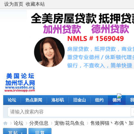
设为首页
收藏本站
论坛
热点新闻
洛杉矶
旧金山
纽约
德州
论坛
分类信息
宠物/花鸟鱼虫
售矮脚猫丶布偶丶加菲