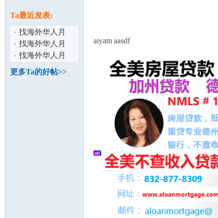
论
息
Ta最近发表:
找海外华人月
aiyam aasdf
嫂、育儿嫂、保
找海外华人月
姆首选易寻国际
嫂、育儿嫂、保
找海外华人月
姆首选易寻国际
嫂、育儿嫂、保
更多Ta的好帖>>
姆首选易寻国际
坛
加