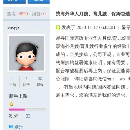
查看:
6839
|
回复:
0
找海外华人月嫂、育儿嫂、保姆首选
美
»
›
›
›
easyjz
发表于 2020-11-17 06:04:01
|
显
易寻国际家政专业华人月嫂/育儿嫂
事海外月嫂/育儿嫂行业多年的经验
成的，全美接单，公司正规，专业可
约阿姨均签署健康证明，如有需要，
配合核酸检测后再上岗，保证您能得
国
心照顾，详细请咨询微信号： wx_damo
4
4
22
主题
帖子
积分
， 有当地境内阿姨/国内签证阿姨
雇主需求，您的满意是我们的追求。
新手上路
积分
22
发消