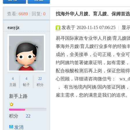
查看:
6689
|
回复:
0
找海外华人月嫂、育儿嫂、保姆首选
美
»
›
›
›
easyjz
发表于 2020-11-15 07:06:25
|
显
易寻国际家政专业华人月嫂/育儿嫂
事海外月嫂/育儿嫂行业多年的经验
成的，全美接单，公司正规，专业可
约阿姨均签署健康证明，如有需要，
配合核酸检测后再上岗，保证您能得
国
心照顾，详细请咨询微信号： wx_damo
4
4
22
主题
帖子
积分
， 有当地境内阿姨/国内签证阿姨
雇主需求，您的满意是我们的追求。
新手上路
积分
22
发消