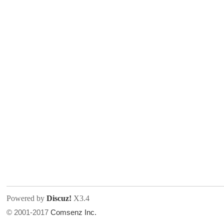
人
网
Powered by
Discuz!
X3.4
© 2001-2017
Comsenz Inc.