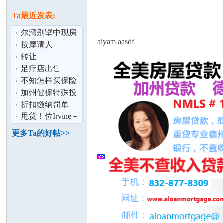
论
息
Ta最近发表:
尔湾别墅中现房
aiyam aasdf
5月1号起可长短
按摩请人
租!
转让
足疗店出售
不知怎样买保险
加州健保特殊投
坛
保期开放！抓紧
折扣缴纳罚单
机会！避免罚
甩货！位Irvine－
9成新－卧室7件
更多Ta的好帖>>
套实木家具
加