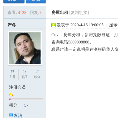
查看:
4128
|
回复:
0
房屋出租
[复制链接]
美
»
›
›
›
严冬
发表于 2020-4-16 19:00:05
|
显示
Covina房屋分租，新房宽敞舒
咨询电话5809808888。
联系时请一定说明是在洛杉矶华人
国
19
19
57
主题
帖子
积分
注册会员
积分
57
发消