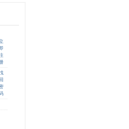
立
即
注
册
找
回
密
码