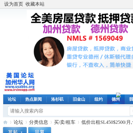
设为首页
收藏本站
论坛
热点新闻
洛杉矶
旧金山
纽约
德州
论坛
分类信息
买/卖/租车
低价出租SL450$2500/