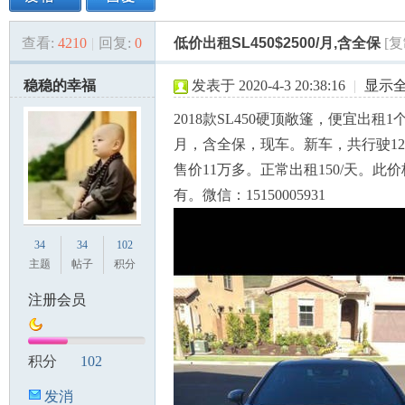
查看:
4210
|
回复:
0
低价出租SL450$2500/月,含全保
[
美
»
›
›
›
稳稳的幸福
发表于 2020-4-3 20:38:16
|
显示
2018款SL450硬顶敞篷，便宜出租1个
月，含全保，现车。新车，共行驶12
售价11万多。正常出租150/天。此
有。微信：15150005931
国
34
34
102
主题
帖子
积分
注册会员
积分
102
发消