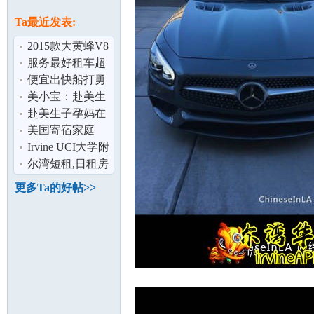
论
息
Ta最近发表:
2015款大黄蜂V8
Camaro SS 改尾
服务最好租车超
翼/排气,提
跑轿跑豪车代步
便宜出快船打勇
车日系车出租
士3张tickets 可分
美小宝：赴美生
开卖Apr18
子是烧钱还是投
赴美生子孕妈在
资？
美国生宝宝要不
美国寄宿家庭
坛
要提前买保险
Irvine UCI大学附
近 两房两浴 加超
尔湾短租,日租房
大储藏室
更多Ta的好帖>>
加