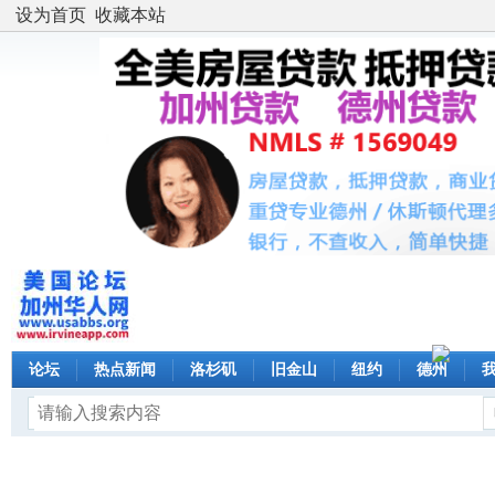
设为首页
收藏本站
论坛
热点新闻
洛杉矶
旧金山
纽约
德州