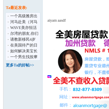
论
息
Ta最近发表:
一个高级雅房出
aiyam aasdf
租:地点
河马赴美（河马
Cerritos,$850(有
民宿）：
WAVE美亦恒活
Gat
Woodbury社区了
动与折扣 Wave ×
尔湾的朋友,你们
解一
Inmode Aest
好吗？
请教新移民4岁
孩子上学
在美国待产的日
坛
子
如何解决美宝长
住中国的医疗费
一个男生找按摩
用问题——美
工作
更多Ta的好帖>>
加