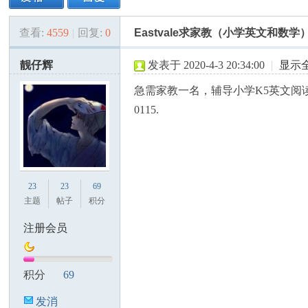
查看:
4559
|
回复:
0
Eastvale求家教（小学英文和数学
美
»
›
›
›
靓仔辉
发表于 2020-4-3 20:34:00
|
显示
急需家教一名，辅导小学K5英文阅读和数
0115.
国
23
23
69
主题
帖子
积分
注册会员
积分
69
发消