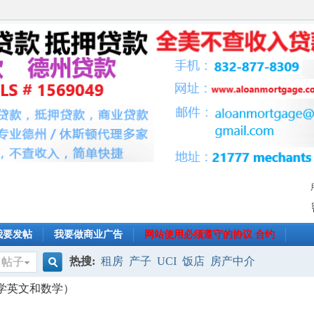
我要发帖
我要做商业广告
网站使用必须遵守的协议 合约
热搜:
租房
产子
UCI
饭店
房产中介
帖子
搜
（小学英文和数学）