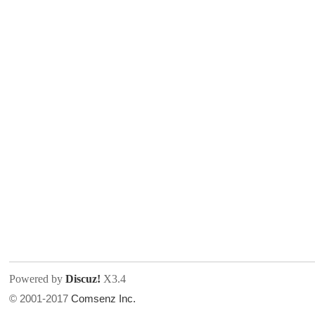
人
网
Powered by
Discuz!
X3.4
© 2001-2017
Comsenz Inc.