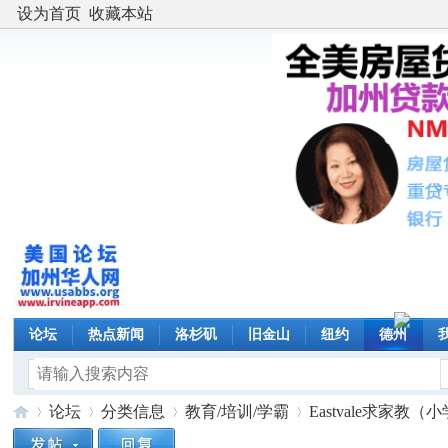
设为首页
收藏本站
论坛
热点新闻
洛杉矶
旧金山
纽约
德州
论坛
分类信息
教育/培训/学霸
Eastvale求家教