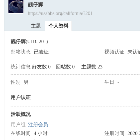
靓仔辉
https://usabbs.org/california/?201
美
›
›
主题
个人资料
靓仔辉
(UID: 201)
邮箱状态
已验证
视频认证
未认
统计信息
好友数 0
|
回帖数 0
|
主题数 23
国
性别
男
生日
-
用户认证
活跃概况
用户组
注册会员
在线时间
4 小时
注册时间
2020-