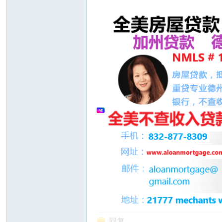
州
华
回复