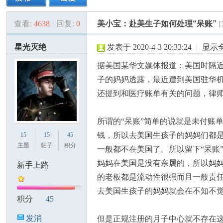
查看:
4638
|
回复:
0
美小宝：赴美生子如何处理“呆账”
美
»
›
›
›
星光灭绝
发表于 2020-4-3 20:33:24
|
显示
据美国某华文媒体报道：美国时隔
子的妈妈透露，最近遭到美国驻华
还提到和医疗账单有关的问题，律师
所谓的“呆账”简单的说就是未付账
国
钱，所以去美国生孩子的妈妈们都
15
15
45
主题
帖子
积分
一般都不在美国了。所以留下“呆账
妈妈在美国是没有亲属的，所以妈
新手上路
的老板都是流动性很强而且一般责
去美国生孩子的妈妈就会在不知不
积分
45
发消
但是正规注册的月子中心就不存在