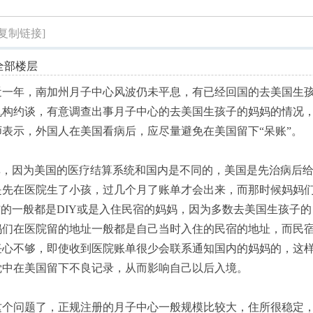
索
[复制链接]
全部楼层
近一年，南加州月子中心风波仍未平息，有已经回国的去美国生
机构约谈，有意调查出事月子中心的去美国生孩子的妈妈的情况
表示，外国人在美国看病后，应尽量避免在美国留下“呆账”。
单，因为美国的医疗结算系统和国内是不同的，美国是先治病后
是先在医院生了小孩，过几个月了账单才会出来，而那时候妈妈
”的一般都是DIY或是入住民宿的妈妈，因为多数去美国生孩子的
妈们在医院留的地址一般都是自己当时入住的民宿的地址，而民
任心不够，即使收到医院账单很少会联系通知国内的妈妈的，这
觉中在美国留下不良记录，从而影响自己以后入境。
这个问题了，正规注册的月子中心一般规模比较大，住所很稳定