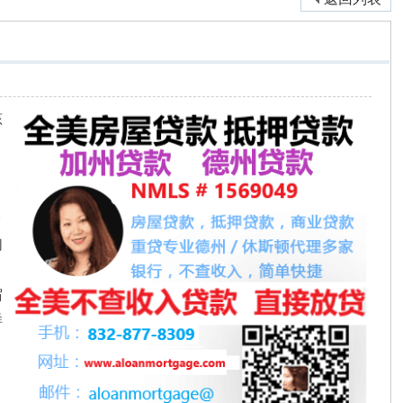
孩
，
给
们
宿
样
，