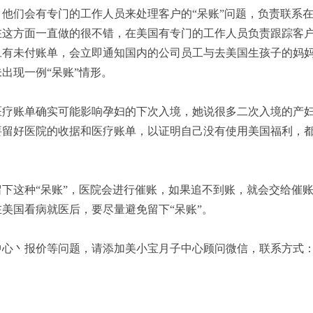
他们会有专门的工作人员来处理客户的“呆账”问题，负责联系
在这方面一直做的很不错，在美国有专门的工作人员负责跟踪客
旦有未付账单，会立即通知国内的公司员工与去美国生孩子的妈
出现一例“呆账”情形。
医疗账单确实可能影响孕妇的下次入境，她说很多二次入境的产
要留好医院的收据和医疗账单，以证明自己没有使用美国福利，
下这种“呆账”，医院会进行催账，如果追不到账，就会交给催
美国看病就医后，要尽量避免留下“呆账”。
丶报价等问题，请添加美小宝月子中心顾问微信，联系方式：【182