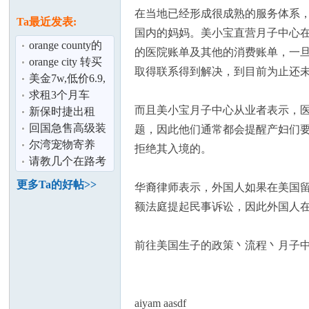
论
息
在当地已经形成很成熟的服务体系，
Ta最近发表:
国内的妈妈。美小宝直营月子中心
orange county的
的医院账单及其他的消费账单，一
Costa Mesa 2b2b
orange city 转买
取得联系得到解决，到目前为止还未
转租.
家具
美金7w,低价6.9,
在大通户口
求租3个月车
而且美小宝月子中心从业者表示，
新保时捷出租
回国急售高级装
题，因此他们通常都会提醒产妇们
坛
修按摩店
尔湾宠物寄养
拒绝其入境的。
请教几个在路考
时的驾车技术问
更多Ta的好帖>>
华裔律师表示，外国人如果在美国留
题
额法庭提起民事诉讼，因此外国人在
前往美国生子的政策丶流程丶月子中心
加
aiyam aasdf