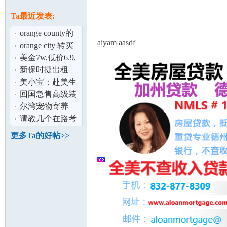
论
息
Ta最近发表:
orange county的
aiyam aasdf
Costa Mesa 2b2b
orange city 转买
转租.
家具
美金7w,低价6.9,
在大通户口
新保时捷出租
美小宝：赴美生
子如何处理“呆
回国急售高级装
坛
账”
修按摩店
尔湾宠物寄养
请教几个在路考
时的驾车技术问
更多Ta的好帖>>
题
加