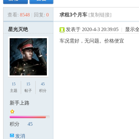
查看:
8548
|
回复:
0
求租3个月车
[复制链接]
美
»
›
›
›
星光灭绝
发表于 2020-4-3 20:39:05
|
显示
车况需好，无问题。价格便宜
国
15
15
45
主题
帖子
积分
新手上路
积分
45
发消