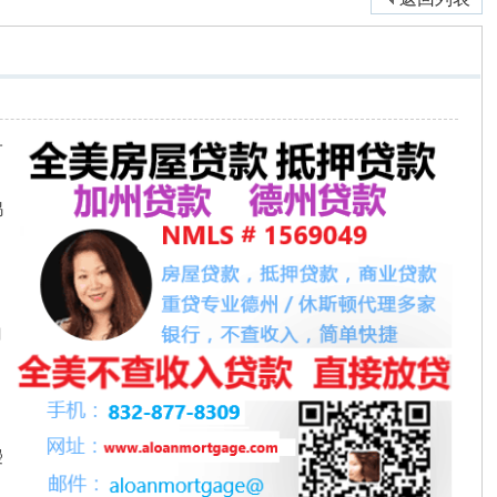
子
鸡
白
馒