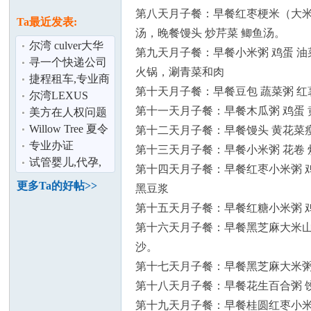
论
息
第八天月子餐：早餐红枣梗米（大米）
Ta最近发表:
汤，晚餐馒头 炒芹菜 鲫鱼汤。
尔湾 culver大华
第九天月子餐：早餐小米粥 鸡蛋 
旁 两房
寻一个快递公司
火锅，涮青菜和肉
townhouse整租
~！！！~
捷程租车,专业商
第十天月子餐：早餐豆包 蔬菜粥 红
业保险,正规经营
尔湾LEXUS
第十一天月子餐：早餐木瓜粥 鸡蛋 
RX350 闲置车出
美方在人权问题
租4个月,价格便
上的双重标准“始
Willow Tree 夏令
第十二天月子餐：早餐馒头 黄花菜瘦
坛
宜
终如一”
营 2015
专业办证
第十三天月子餐：早餐小米粥 花卷 
试管婴儿,代孕,
第十四天月子餐：早餐红枣小米粥 鸡
赴美生子,选择美
更多Ta的好帖>>
黑豆浆
国培恩辅助
第十五天月子餐：早餐红糖小米粥 
第十六天月子餐：早餐黑芝麻大米山药
沙。
第十七天月子餐：早餐黑芝麻大米粥 
加
第十八天月子餐：早餐花生百合粥 
第十九天月子餐：早餐桂圆红枣小米粥