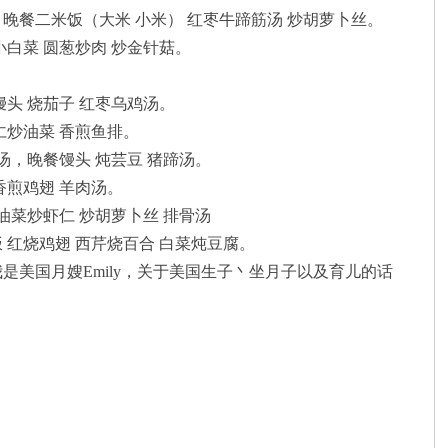
晚餐二米饭（大米 小米） 红枣牛蹄筋汤 炒胡萝卜丝。
小白菜 圆葱炒肉 炒金针菇。
馒头 烧茄子 红枣乌鸡汤。
仁炒油菜 香煎鱼排。
汤，晚餐馒头 炖芸豆 猪蹄汤。
香煎鸡翅 羊肉汤。
油菜炒虾仁 炒胡萝卜丝 排骨汤
 红烧鸡翅 西芹烧百合 白菜炖豆腐。
美国月嫂Emily，关于美国生子丶坐月子以及育儿的话