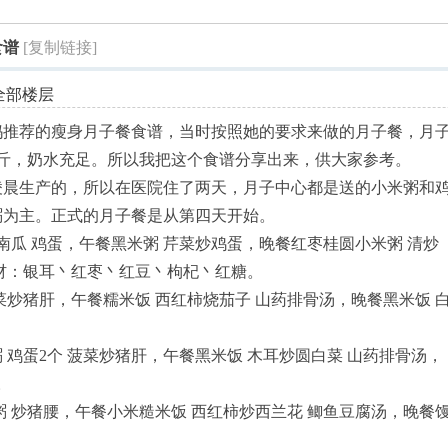
索
食谱
[复制链接]
全部楼层
妈推荐的瘦身月子餐食谱，当时按照她的要求来做的月子餐，月
4斤，奶水充足。所以我把这个食谱分享出来，供大家参考。
凌晨生产的，所以在医院住了两天，月子中心都是送的小米粥和
粥为主。正式的月子餐是从第四天开始。
南瓜 鸡蛋，午餐黑米粥 芹菜炒鸡蛋，晚餐红枣桂圆小米粥 清炒
材：银耳丶红枣丶红豆丶枸杞丶红糖。
菜炒猪肝，午餐糯米饭 西红柿烧茄子 山药排骨汤，晚餐黑米饭 
鸡蛋2个 菠菜炒猪肝，午餐黑米饭 木耳炒圆白菜 山药排骨汤，
。
粥 炒猪腰，午餐小米糙米饭 西红柿炒西兰花 鲫鱼豆腐汤，晚餐