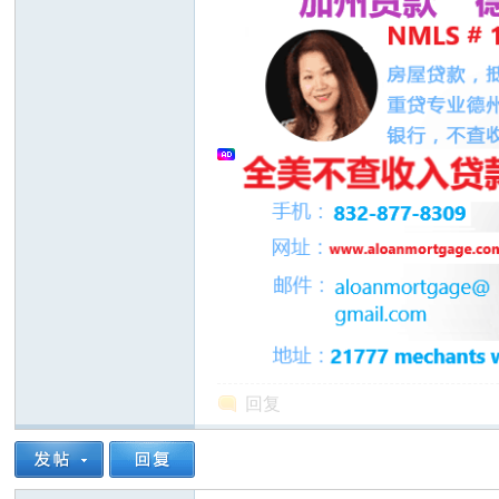
人
网
回复