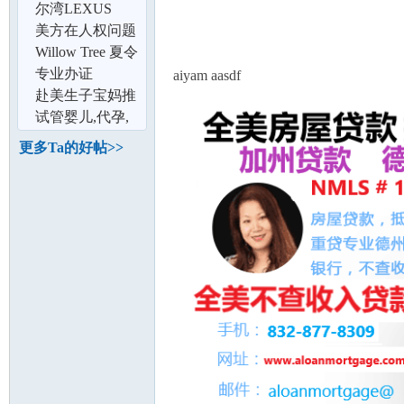
论
townhouse整租
业保险,正规经营
尔湾LEXUS
RX350 闲置车出
美方在人权问题
租4个月,价格便
上的双重标准“始
Willow Tree 夏令
宜
终如一”
营 2015
专业办证
aiyam aasdf
赴美生子宝妈推
荐瘦身下奶月子
试管婴儿,代孕,
餐食谱
赴美生子,选择美
更多Ta的好帖>>
国培恩辅助
坛
加