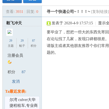
查看:
3931
|
回复:
0
寻一个快递公司~！！！~
[复制链接]
美
»
›
›
›
毅飞冲天
发表于 2020-4-9 17:57:15
|
显示
要毕业了，想把一些大的东西先寄回
在论坛找了几家，发现口碑都很差。
29
29
87
请版主或者其他朋友推荐个你们常用
主题
帖子
积分
题的。
注册会员
国
积分
87
发消
息
Ta最近发表:
尔湾 culver大华
旁 两房
捷程租车,专业商