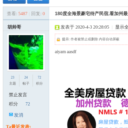
查看:
5487
|
回复:
0
180度全海景豪宅待产民宿,看加州
美
»
›
›
›
胡帅哥
发表于 2020-4-3 20:28:05
|
显示
提示:
作者被禁止或删除 内容自动屏蔽
aiyam aasdf
国
23
24
72
主题
帖子
积分
禁止发言
积分
72
发消
息
Ta最近发表: