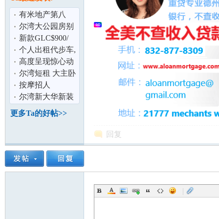
论
有米地产第八
篇：如何在新港
尔湾大公园房别
之鹈鹕峰Pelica
被忽悠买
新款GLC$900/
月,含全保及雨伞
个人出租代步车,
险
各种车型400起！
高度呈现惊心动
魄真实事件的瞬
尔湾短租 大主卧
间！《中国机
超值实惠 精装精
按摩招人
配 带包即
尔湾新大华新装
坛
修办公室转让
更多Ta的好帖>>
回复
|
加