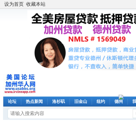
设为首页
收藏本站
论坛
热点新闻
洛杉矶
旧金山
纽约
德州