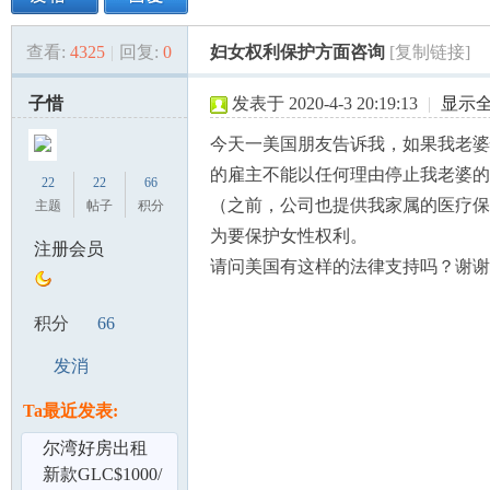
查看:
4325
|
回复:
0
妇女权利保护方面咨询
[复制链接]
美
»
›
›
›
子惜
发表于 2020-4-3 20:19:13
|
显示
今天一美国朋友告诉我，如果我老婆
的雇主不能以任何理由停止我老婆的
22
22
66
（之前，公司也提供我家属的医疗保
主题
帖子
积分
为要保护女性权利。
注册会员
请问美国有这样的法律支持吗？谢谢
国
积分
66
发消
息
Ta最近发表:
尔湾好房出租
新款GLC$1000/