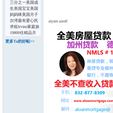
论
月含全保及雨伞
三分之一美国成
险
年人拥有大学学
生美国宝宝美国
位
上大学未必能省
妈妈咪美国月子
学费
中心,全流程一站
尔湾最有爱心民
aiyam aasdf
式赴美产子
宿 接待待产妈妈
求租Irvine家庭旅
细致周到服
馆及住房
19800住精品月
子会所,比DIY更
更多Ta的好帖>>
合算,一对一月
坛
加