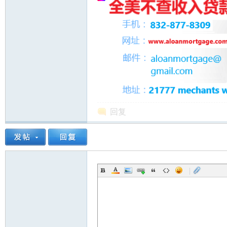
州
回复
|
华