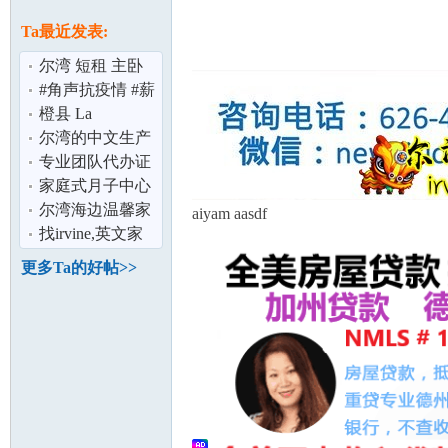
论
息
Ta最近发表:
尔湾 短租 主卧
套房全配 环境优
#角声抗疫情 #薪
美 交通便利
资保护计划
橙县 La
Habra/Buena
尔湾的中文生产
Park/Fullerton 1房
课程终于来啦！
专业团队代办证
1
在尔湾待产的
件
家庭式月子中心
坛
尔湾海边温馨家
aiyam aasdf
庭客栈,喜欢旅游
找irvine,英文家
的朋友们看
教,8年级刚到美
更多Ta的好帖>>
国
加