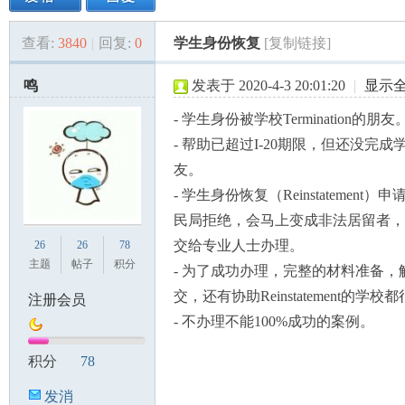
查看:
3840
|
回复:
0
学生身份恢复
[复制链接]
美
»
›
›
›
鸣
发表于 2020-4-3 20:01:20
|
显示
- 学生身份被学校Termination的朋友
- 帮助已超过I-20期限，但还没完
友。
- 学生身份恢复（Reinstatement
民局拒绝，会马上变成非法居留者，
国
交给专业人士办理。
26
26
78
主题
帖子
积分
- 为了成功办理，完整的材料准备，
交，还有协助Reinstatement的学校
注册会员
- 不办理不能100%成功的案例。
积分
78
发消