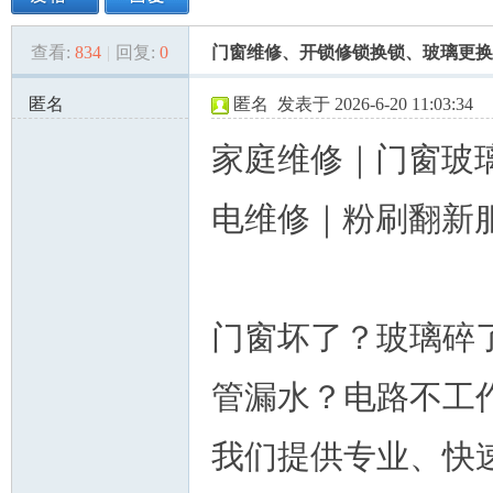
查看:
834
|
回复:
0
门窗维修、开锁修锁换锁、玻璃更换
美
»
›
›
›
匿名
匿名
发表于 2026-6-20 11:03:34
172.114.51.x:51162
家庭维修｜门窗玻
电维修｜粉刷翻新
国
门窗坏了？玻璃碎
管漏水？电路不工
我们提供专业、快