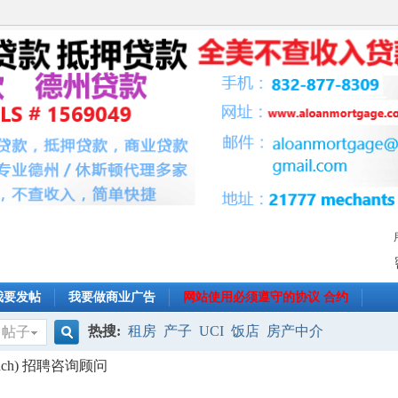
我要发帖
我要做商业广告
网站使用必须遵守的协议 合约
热搜:
租房
产子
UCI
饭店
房产中介
帖子
搜
ranch) 招聘咨询顾问