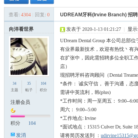
查看:
4304
|
回复:
0
UDREAM牙科(Irvine Branch)
美
»
›
›
›
向洋看世界
发表于 2020-1-13 01:21:27
|
显示
UDream Dental Group
有业界最新技术，欢迎有热忱丶有
在扩张中，因此需招聘多位全职工作
店）
现招聘牙科咨询顾问（Dental Treament 
国
*条件： 诚实守信， 善于沟通，态
34
35
104
主题
帖子
积分
需讲中英流利，韩(plus)
*工作时间：周一至周五： 9:00--6:0
注册会员
周六： 9:00--5:00
*工作地点: Irvine
积分
104
*面试地点：15315 Culver Dr, Suite 185
发消
请将简历发送到 ：
udirvine15315@gm