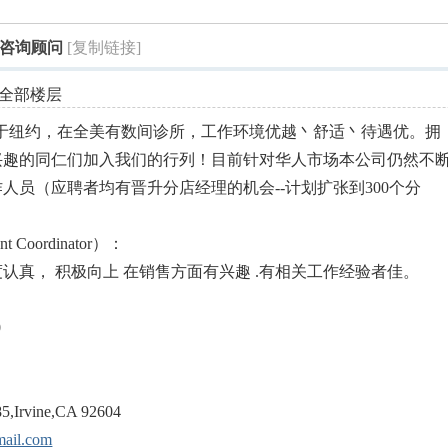
索
 招聘咨询顾问
[复制链接]
全部楼层
 本公司总部位于纽约，在全美有数间诊所，工作环境优越丶舒适丶待遇优。拥
兴趣的同仁们加入我们的行列！目前针对华人市场本公司仍然不
人员（应聘者均有晋升分店经理的机会--计划扩张到300个分
Coordinator）：
度认真， 积极向上 在销售方面有兴趣 .有相关工作经验者佳。
0
,Irvine,CA 92604
ail.com