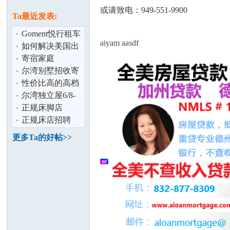
论
息
或请致电：949-551-9900
Ta最近发表:
Goment悦行租车
aiyam aasdf
（Irvine分店）
如何解决美国出
租车与合作
生的宝宝长住中
寄宿家庭
国的医疗保险
尔湾别墅招收寄
宿高中生
性价比高的高档
独幢泳池别墅套
尔湾独立屋6/8-
坛
房拎包入住
8/15优惠出租
正规床脚店
$1500
正规床店招聘
更多Ta的好帖>>
加