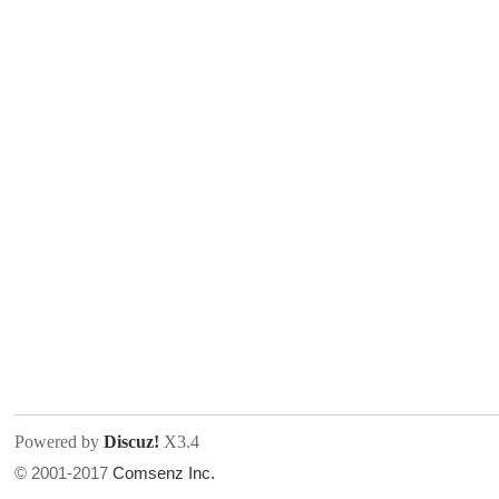
人
网
Powered by
Discuz!
X3.4
© 2001-2017
Comsenz Inc.