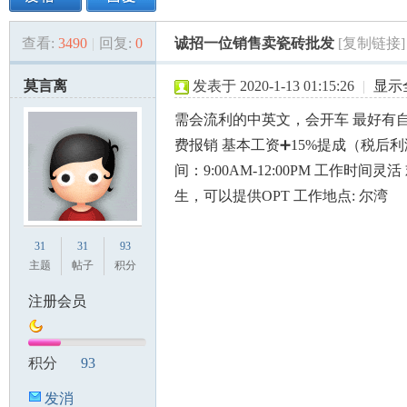
查看:
3490
|
回复:
0
诚招一位销售卖瓷砖批发
[复制链接]
美
»
›
›
›
莫言离
发表于 2020-1-13 01:15:26
|
显示
需会流利的中英文，会开车 最好有
费报销 基本工资➕15%提成（税后利
间：9:00AM-12:00PM 工作时间灵
生，可以提供OPT 工作地点: 尔湾
国
31
31
93
主题
帖子
积分
注册会员
积分
93
发消