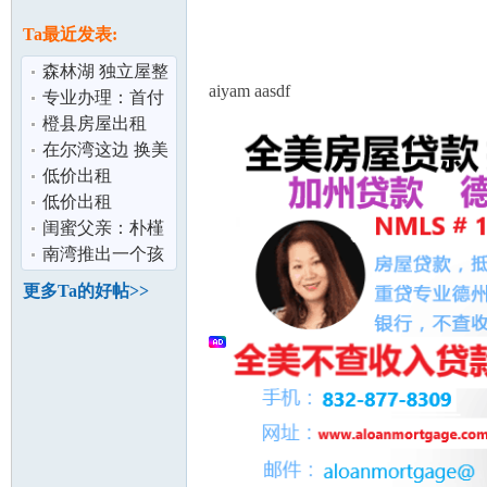
论
息
Ta最近发表:
森林湖 独立屋整
aiyam aasdf
租
专业办理：首付
5%买房,30年固
橙县房屋出租
定利率3.25%,
在尔湾这边 换美
金3000要人民币
低价出租
面对面交易
SL450$2500/月,
低价出租
坛
含全保
SL450$2500/月,
闺蜜父亲：朴槿
含全保
惠和我是精神世
南湾推出一个孩
界的夫妻
子一个IPAD项目
更多Ta的好帖>>
加