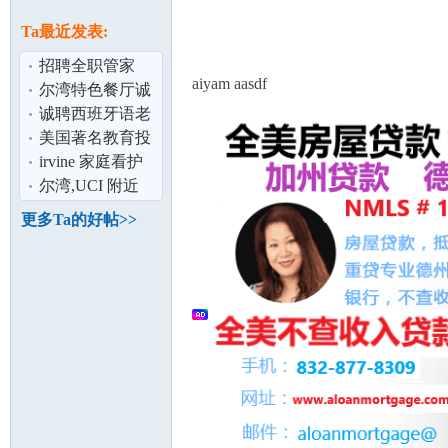
论
息
Ta最近发表:
招聘全职管家
aiyam aasdf
尔湾特色餐厅诚
聘
诚聘西班牙语老
师,Part time,3-6
美国著名教育投
students
资集团-文美集团
irvine 家庭看护
多个职位热
儿童
尔湾,UCI 附近
坛
住家 家教老师
更多Ta的好帖>>
加