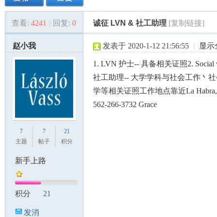
查看:
4241
|
回复:
0
诚征 LVN & 社工助理
[复制链接]
美
»
›
›
›
赵小我
发表于 2020-1-12 21:56:55
|
显示
1. LVN 护士-- 具备相关证照
2. Social
社工助理-- 大学学科与社会工作丶
学等相关证照
工作地点靠近La Habra
562-266-3732 Grace
国
7
7
21
主题
帖子
积分
新手上路
积分
21
发消