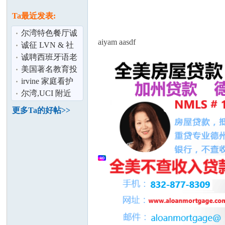
论
息
Ta最近发表:
尔湾特色餐厅诚
aiyam aasdf
聘
诚征 LVN & 社
工助理
诚聘西班牙语老
师,Part time,3-6
美国著名教育投
students
资集团-文美集团
irvine 家庭看护
多个职位热
儿童
尔湾,UCI 附近
坛
住家 家教老师
更多Ta的好帖>>
加