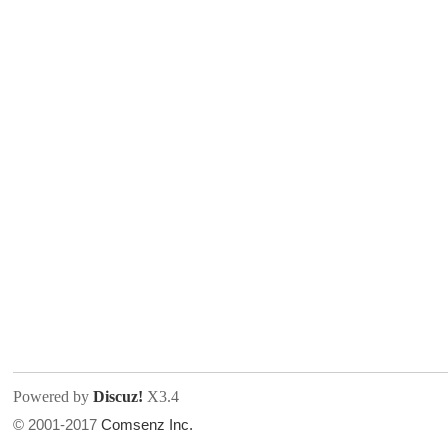
人
网
Powered by
Discuz!
X3.4
© 2001-2017
Comsenz Inc.