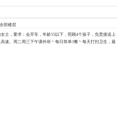
索
全部楼层
女士，要求：会开车，年龄55以下，照顾4个孩子，负责接送上
走高速。周二周三下午课外班丶每日简单3餐丶每天打扫卫生，最