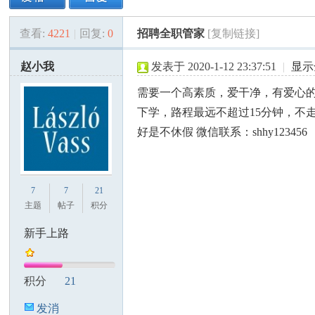
查看:
4221
|
回复:
0
招聘全职管家
[复制链接]
美
»
›
›
›
赵小我
发表于 2020-1-12 23:37:51
|
显示
需要一个高素质，爱干净，有爱心的
下学，路程最远不超过15分钟，不
好是不休假 微信联系：shhy123456
国
7
7
21
主题
帖子
积分
新手上路
积分
21
发消