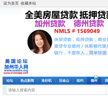
设为首页
收藏本站
论坛
热点新闻
洛杉矶
旧金山
纽约
德州