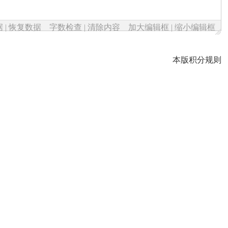
据
|
恢复数据
字数检查
|
清除内容
加大编辑框
|
缩小编辑框
本版积分规则