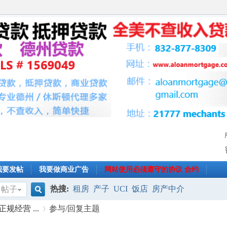
我要发帖
我要做商业广告
网站使用必须遵守的协议 合约
热搜:
租房
产子
UCI
饭店
房产中介
帖子
搜
规经营 ...
参与/回复主题