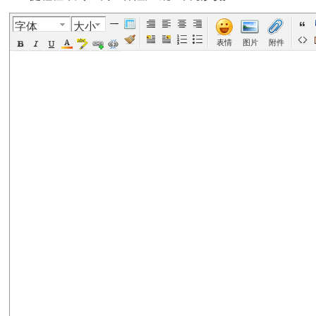
字体
大小
美
›
›
›
›
表情
图片
附件
国