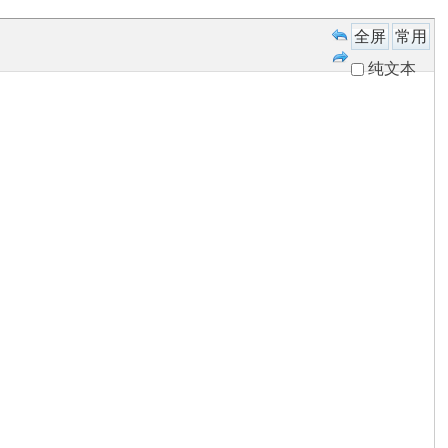
全屏
常用
纯文本