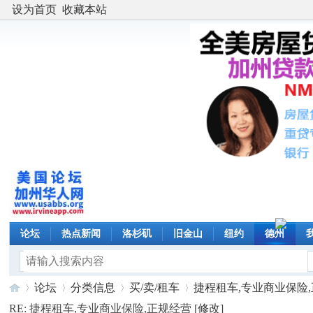
设为首页
收藏本站
论坛
热点新闻
洛杉矶
旧金山
纽约
德州
论坛
分类信息
买/卖/租车
捷程租车,专业商业保险,正
RE: 捷程租车,专业商业保险,正规经营 [
修改
]