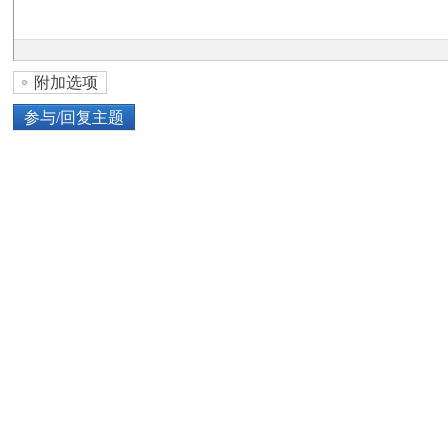
论
附加选项
参与/回复主题
上传图片
网络图片
坛
或将图片直接拖到这里
加
点击图片添加到帖子内容中