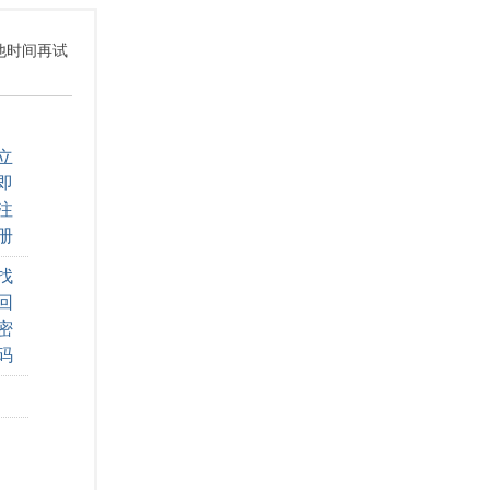
其他时间再试
立
即
注
册
找
回
密
码