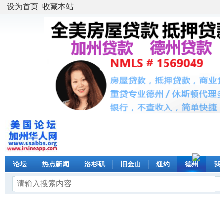
设为首页
收藏本站
论坛
热点新闻
洛杉矶
旧金山
纽约
德州