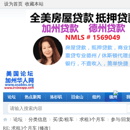
设为首页
收藏本站
论坛
热点新闻
洛杉矶
旧金山
纽约
德州
论坛
分类信息
买/卖/租车
求租3个月车
参与/回
RE: 求租3个月车 [
修改
]