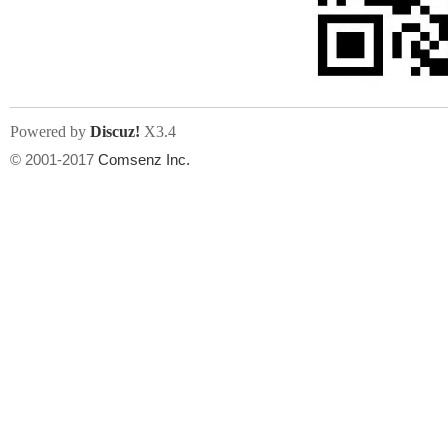
文件尺寸:
大小不限制
, 可用扩展名:
jpg, jpeg, gif, png
Powered by
Discuz!
X3.4
上传附件
州
© 2001-2017
Comsenz Inc.
或将文件直接拖到这里
华
文件尺寸:
大小不限制
, 可用扩展名:
gif,jpg,jpeg,png