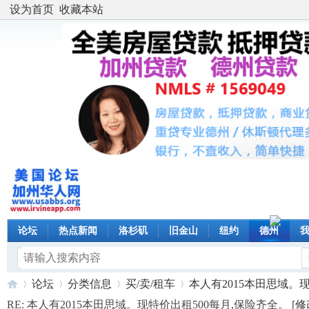
设为首页
收藏本站
论坛
热点新闻
洛杉矶
旧金山
纽约
德州
论坛
分类信息
买/卖/租车
本人有2015本田思域。现特
RE: 本人有2015本田思域。现特价出租500每月,保险齐全。 [
修