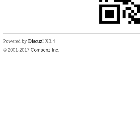
文件尺寸:
大小不限制
, 可用扩展名:
jpg, jpeg, gif, png
Powered by
Discuz!
X3.4
上传附件
州
© 2001-2017
Comsenz Inc.
或将文件直接拖到这里
华
文件尺寸:
大小不限制
, 可用扩展名:
gif,jpg,jpeg,png