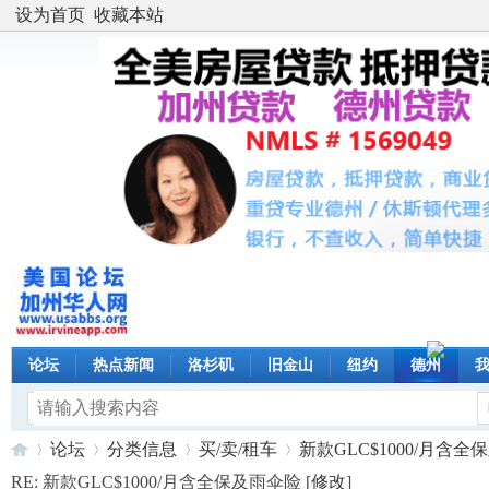
设为首页
收藏本站
论坛
热点新闻
洛杉矶
旧金山
纽约
德州
论坛
分类信息
买/卖/租车
新款GLC$1000/月含全保
RE: 新款GLC$1000/月含全保及雨伞险 [
修改
]