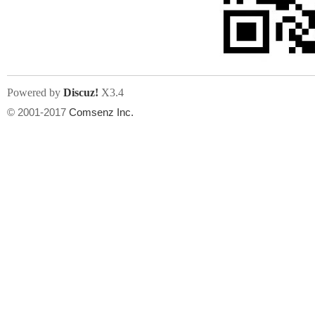
文件尺寸:
大小不限制
, 可用扩展名:
jpg, jpeg, gif, png
Powered by
Discuz!
X3.4
上传附件
州
© 2001-2017
Comsenz Inc.
或将文件直接拖到这里
华
文件尺寸:
大小不限制
, 可用扩展名:
gif,jpg,jpeg,png