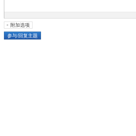
论
附加选项
参与/回复主题
上传图片
网络图片
坛
或将图片直接拖到这里
加
点击图片添加到帖子内容中