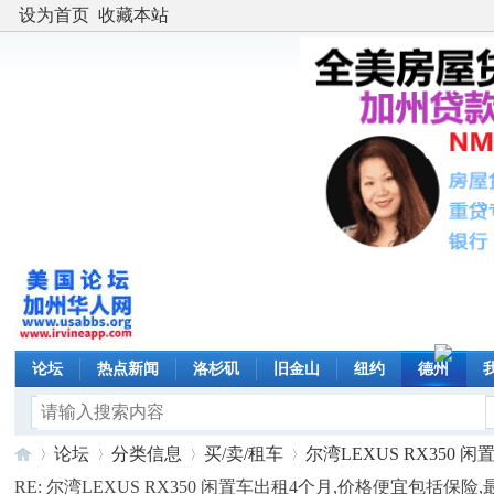
设为首页
收藏本站
论坛
热点新闻
洛杉矶
旧金山
纽约
德州
论坛
分类信息
买/卖/租车
尔湾LEXUS RX350 闲置
RE: 尔湾LEXUS RX350 闲置车出租4个月,价格便宜包括保险,