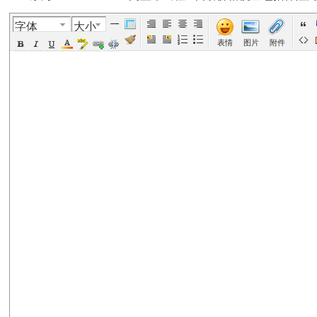
字体
大小
美
›
›
›
›
表情
图片
附件
国