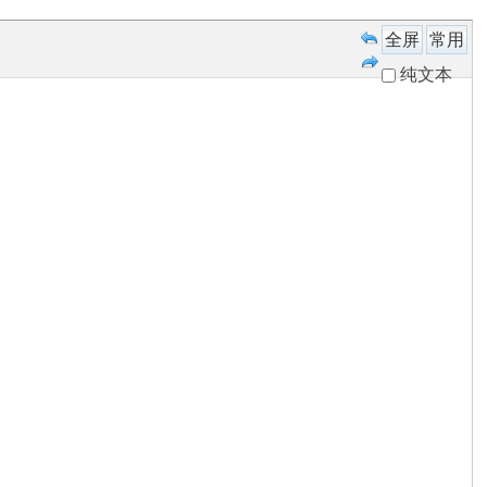
全屏
常用
纯文本