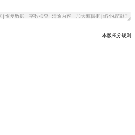
据
|
恢复数据
字数检查
|
清除内容
加大编辑框
|
缩小编辑框
本版积分规则