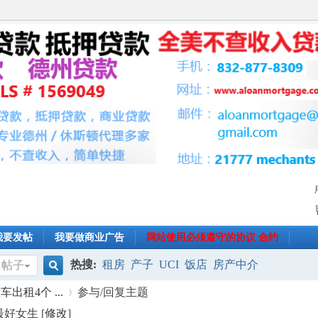
我要发帖
我要做商业广告
网站使用必须遵守的协议 合约
热搜:
租房
产子
UCI
饭店
房产中介
帖子
搜
车出租4个 ...
参与/回复主题
最好女生 [
修改
]