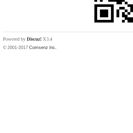
文件尺寸:
大小不限制
, 可用扩展名:
jpg, jpeg, gif, png
Powered by
Discuz!
X3.4
上传附件
州
© 2001-2017
Comsenz Inc.
或将文件直接拖到这里
华
文件尺寸:
大小不限制
, 可用扩展名:
gif,jpg,jpeg,png