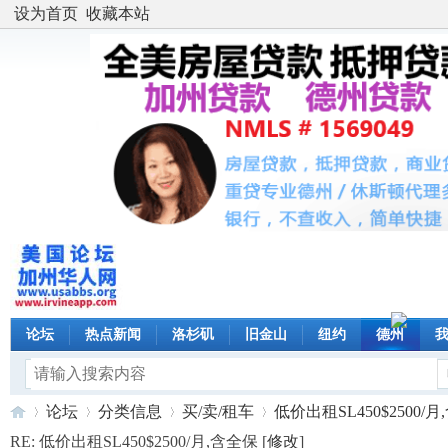
设为首页
收藏本站
论坛
热点新闻
洛杉矶
旧金山
纽约
德州
论坛
分类信息
买/卖/租车
低价出租SL450$2500/月,
RE: 低价出租SL450$2500/月,含全保 [
修改
]