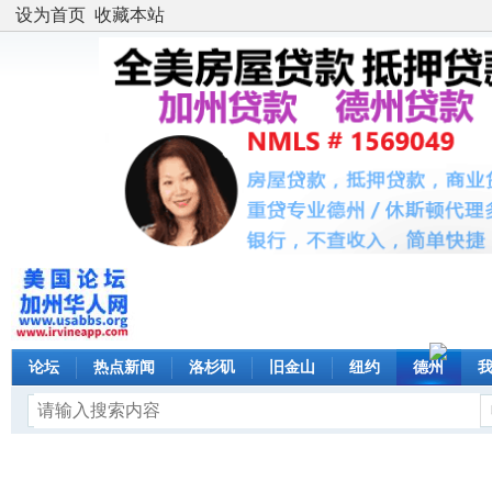
设为首页
收藏本站
论坛
热点新闻
洛杉矶
旧金山
纽约
德州