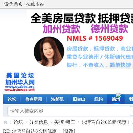
设为首页
收藏本站
论坛
热点新闻
洛杉矶
旧金山
纽约
德州
论坛
分类信息
买/卖/租车
尔湾马自达6长租优惠！ ..
RE: 尔湾马自达6长租优惠！ [
修改
]