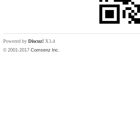
文件尺寸:
大小不限制
, 可用扩展名:
jpg, jpeg, gif, png
Powered by
Discuz!
X3.4
上传附件
州
© 2001-2017
Comsenz Inc.
或将文件直接拖到这里
华
文件尺寸:
大小不限制
, 可用扩展名:
gif,jpg,jpeg,png