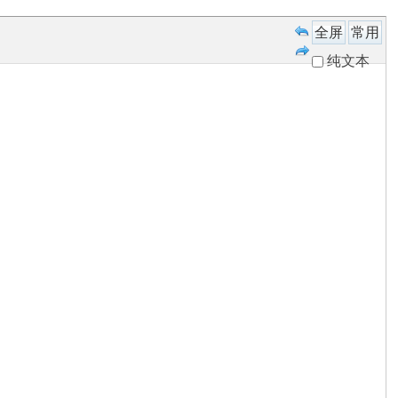
全屏
常用
纯文本