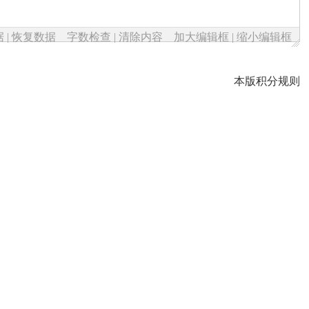
据
|
恢复数据
字数检查
|
清除内容
加大编辑框
|
缩小编辑框
本版积分规则