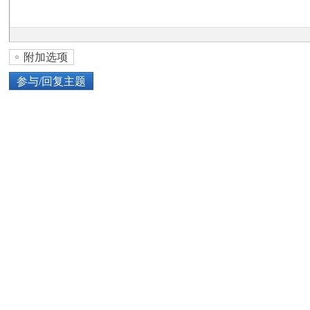
论
附加选项
参与/回复主题
上传图片
网络图片
坛
或将图片直接拖到这里
加
点击图片添加到帖子内容中