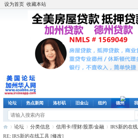
设为首页
收藏本站
论坛
热点新闻
洛杉矶
旧金山
纽约
德州
论坛
分类信息
信用卡/理财/股票/金融
IRS新的在
RE: IRS新的在线工具 [
修改
]