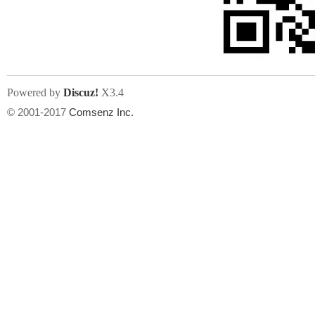
文件尺寸:
大小不限制
, 可用扩展名:
jpg, jpeg, gif, png
Powered by
Discuz!
X3.4
上传附件
州
© 2001-2017
Comsenz Inc.
或将文件直接拖到这里
华
文件尺寸:
大小不限制
, 可用扩展名:
gif,jpg,jpeg,png