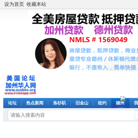
设为首页
收藏本站
论坛
热点新闻
洛杉矶
旧金山
纽约
德州