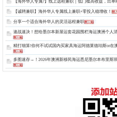
【海外华人专属?】线上远程兼职｜低门槛高收益，出单
【诚聘兼职】海外华人专属线上兼职+零投入稳增收！
分享一个适合海外华人的灵活远程兼职
速战速决！想给墨尔本新屋运套花园围栏海运澳洲个人
精打细算!你何不试试国内买家具海运阿德莱德珀斯or在
多图速存→！2026年澳洲新移民海运悉尼墨尔本布里斯