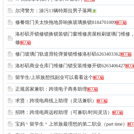
尔湾警方：涂污13辆特斯拉男子落网
国
修餐馆门关太快拖地异响换玻璃换锁8184701009
洛杉矶开锁修锁换锁装锁门窗维修房屋粉刷玻璃门维修
修
修门玻璃门轨道滑轮弹簧锁维修洛杉矶6263403362
洛杉矶商业仓库门维修门锁安装维修开锁6263406427
论
留学生/上班族想找副业可以看看这个
正规居家兼职：跨境电子商务助理
求贤：跨境电商线上助理（灵活兼职）
招聘：跨境电商远程助理（可兼职/时间灵活）
宝妈丶留学生丶上班族最理想的第二职业（part time）
坛