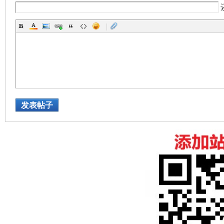
论
|
坛
发表帖子
加