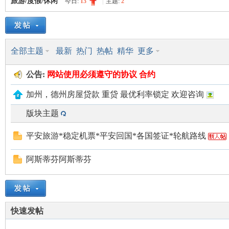
旅游/度假/休闲
今日:
13
|
主题:
2
美
»
›
›
全部主题
最新
热门
热帖
精华
更多
公告:
网站使用
必须遵守的
协议 合约
加州，德州房屋贷款 重贷 最优利率锁定 欢迎咨询
版块主题
国
平安旅游*稳定机票*平安回国*各国签证*轮航路线
阿斯蒂芬阿斯蒂芬
快速发帖