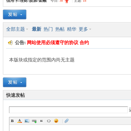
信用卡/理财/股票/金融
今日:
50
|
主题:
18
美
»
›
›
全部主题
最新
热门
热帖
精华
更多
公告:
网站使用
必须遵守的
协议 合约
本版块或指定的范围内尚无主题
国
快速发帖
|