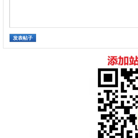
论
发表帖子
坛
加