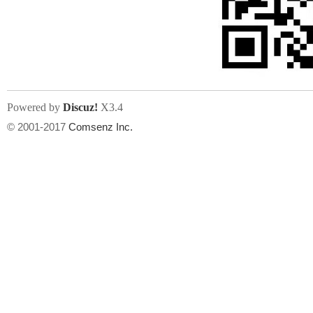
州
Powered by
Discuz!
X3.4
© 2001-2017
Comsenz Inc.
华