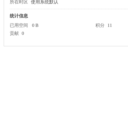
论
所在时区
使用系统默认
统计信息
已用空间
0 B
积分
11
贡献
0
坛
加