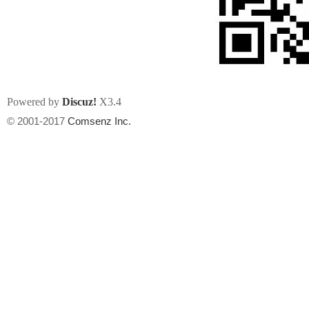
Powered by
Discuz!
X3.4
州
© 2001-2017
Comsenz Inc.
华