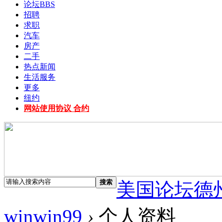
论坛
BBS
招聘
求职
汽车
房产
二手
热点新闻
生活服务
更多
纽约
网站使用协议 合约
搜索
美国论坛德
winwin99
›
个人资料