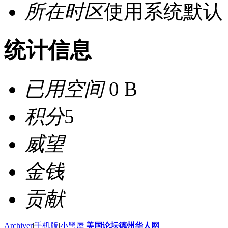
所在时区
使用系统默认
统计信息
已用空间
0 B
积分
5
威望
金钱
贡献
Archiver
|
手机版
|
小黑屋
|
美国论坛德州华人网