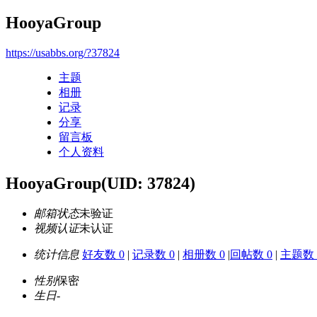
HooyaGroup
https://usabbs.org/?37824
主题
相册
记录
分享
留言板
个人资料
HooyaGroup
(UID: 37824)
邮箱状态
未验证
视频认证
未认证
统计信息
好友数 0
|
记录数 0
|
相册数 0
|
回帖数 0
|
主题数 
性别
保密
生日
-