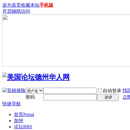
设为首页
收藏本站
手机版
开启辅助访问
找
自动登录
密码
立
登录
快捷导航
首页
Portal
加州
论坛
BBS