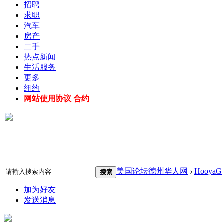
招聘
求职
汽车
房产
二手
热点新闻
生活服务
更多
纽约
网站使用协议 合约
美国论坛德州华人网
›
HooyaG
搜索
加为好友
发送消息