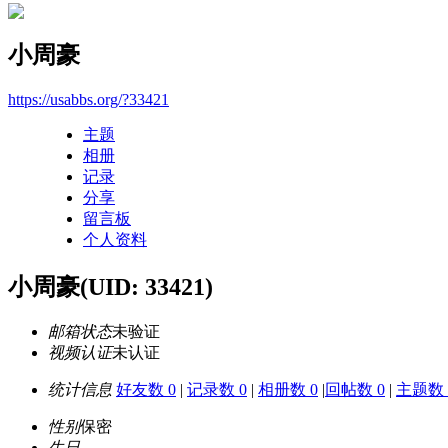
小周豪
https://usabbs.org/?33421
主题
相册
记录
分享
留言板
个人资料
小周豪
(UID: 33421)
邮箱状态
未验证
视频认证
未认证
统计信息
好友数 0
|
记录数 0
|
相册数 0
|
回帖数 0
|
主题数 
性别
保密
生日
-