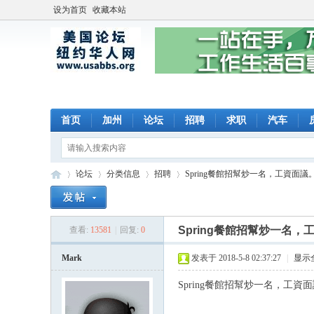
设为首页
收藏本站
首页
加州
论坛
招聘
求职
汽车
论坛
分类信息
招聘
Spring餐館招幫炒一名，工資面議。請發
Spring餐館招幫炒一名，工
查看:
13581
|
回复:
0
美
»
›
›
›
Mark
发表于 2018-5-8 02:37:27
|
显示
Spring餐館招幫炒一名，工資面議