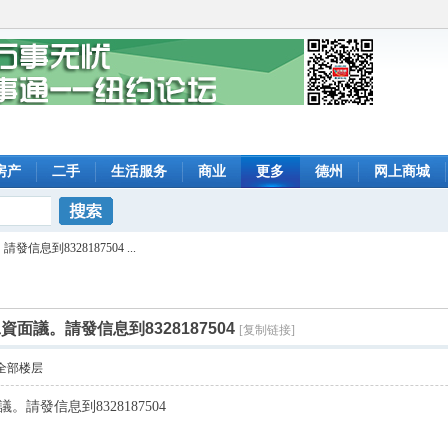
房产
二手
生活服务
商业
更多
德州
网上商城
搜索
信息到8328187504 ...
資面議。請發信息到8328187504
[复制链接]
全部楼层
。請發信息到8328187504