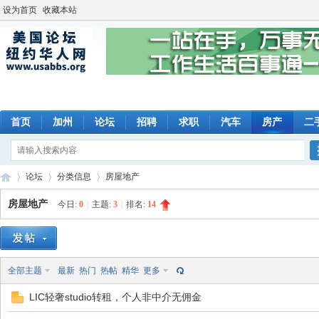
设为首页
收藏本站
首页
加州
论坛
招聘
求职
汽车
房产
二
论坛
分类信息
房屋地产
房屋地产
今日:
0
|
主题:
3
|
排名:
14
美
»
›
›
全部主题
最新
热门
热帖
精华
更多
LIC轻奢studio转租，个人非中介无佣金